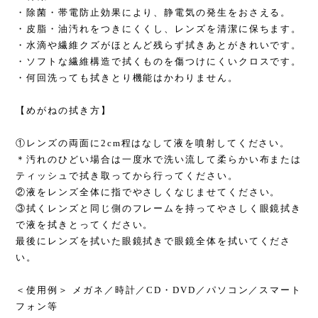
・除菌・帯電防止効果により、静電気の発生をおさえる。
・皮脂・油汚れをつきにくくし、レンズを清潔に保ちます。
・水滴や繊維クズがほとんど残らず拭きあとがきれいです。
・ソフトな繊維構造で拭くものを傷つけにくいクロスです。
・何回洗っても拭きとり機能はかわりません。
【めがねの拭き方】
①レンズの両面に2cm程はなして液を噴射してください。
＊汚れのひどい場合は一度水で洗い流して柔らかい布または
ティッシュで拭き取ってから行ってください。
②液をレンズ全体に指でやさしくなじませてください。
③拭くレンズと同じ側のフレームを持ってやさしく眼鏡拭き
で液を拭きとってください。
最後にレンズを拭いた眼鏡拭きで眼鏡全体を拭いてくださ
い。
＜使用例＞ メガネ／時計／CD・DVD／パソコン／スマート
フォン等