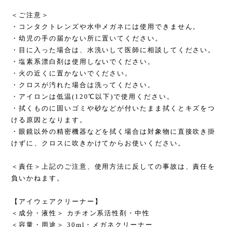
＜ご注意＞
・コンタクトレンズや水中メガネには使用できません。
・幼児の手の届かない所に置いてください。
・目に入った場合は、水洗いして医師に相談してください。
・塩素系漂白剤は使用しないでください。
・火の近くに置かないでください。
・クロスが汚れた場合は洗ってください。
・アイロンは低温(120℃以下)で使用ください。
・拭くものに固いゴミや砂などが付いたまま拭くとキズをつ
ける原因となります。
・眼鏡以外の精密機器などを拭く場合は対象物に直接吹き掛
けずに、クロスに吹きかけてからお使いください。
＜責任＞上記のご注意、使用方法に反しての事故は、責任を
負いかねます。
【アイウェアクリーナー】
＜成分・液性＞ カチオン系活性剤・中性
＜容量・用途＞ 30ml・メガネクリーナー