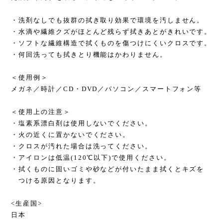
・洗剤なしでも抜群の拭き取り効果で環境を汚しません。
・水滴や繊維クズがほとんど残らず拭きあとがきれいです。
・ソフトな繊維構造で拭くものを傷つけにくいクロスです。
・何回洗っても拭きとり機能はかわりません。
＜使用例＞
メガネ／時計／CD・DVD／パソコン／スマートフォン等
＜使用上の注意＞
・塩素系漂白剤は使用しないでください。
・火の近くに置かないでください。
・クロスが汚れた場合は洗ってください。
・アイロンは低温(120℃以下)で使用ください。
・拭くものに固いゴミや砂などが付いたまま拭くとキズを
つける原因となります。
<生産国>
日本