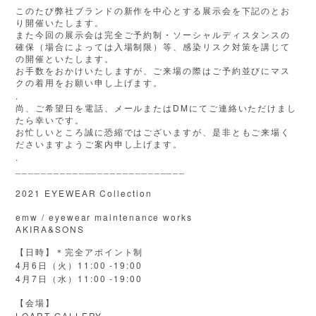
このたび弊社ブランドの新作を中心とする展示会を下記のとお
り開催いたします。
また今回の展示会は完全ご予約制・ソーシャルディスタンスの
確保（場合によっては入場制限）等、感染リスク対策を講じて
の開催といたします。
お手数をおかけいたしますが、ご来場の際はご予約並びにマス
クの着用をお願い申し上げます。
.
DM
尚、ご希望日を電話、メールまたは
にてご連絡いただけまし
たら幸いです。
お忙しいところ誠に恐縮ではございますが、是非ともご来場く
ださいますようご案内申し上げます。
.
___________________________
2021 EYEWEAR Collection
emw / eyewear maintenance works
AKIRA&SONS
【日時】＊完全アポイント制
4
6
11:00 -19:00
月
日（火）
4
7
11:00 -19:00
月
日（水）
【会場】
LOART GALLERY